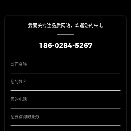
爱蜀美专注品质网站，欢迎您的来电
186-0284-5267