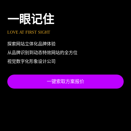
一眼记住
LOVE AT FIRST SIGHT
探索网站立体化品牌体验
从品牌识别到动态特效网站的全方位
视觉数字化形象设计公司
一键索取方案报价