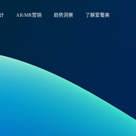
计
AR/MR营销
趋势洞察
了解爱蜀美