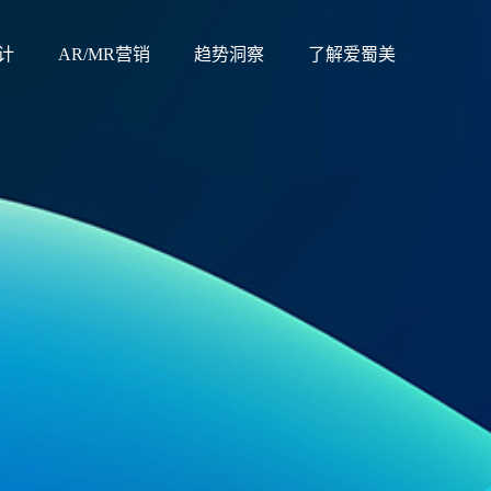
计
AR/MR营销
趋势洞察
了解爱蜀美