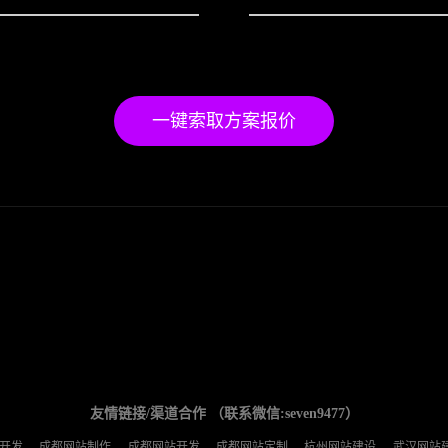
一键索取方案报价
友情链接/渠道合作 （联系微信:seven9477）
开发
成都网站制作
成都网站开发
成都网站定制
杭州网站建设
武汉网站