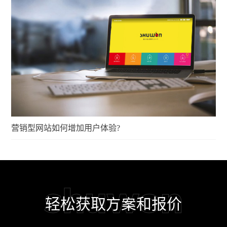
营销型网站如何增加用户体验?
shuwon
轻松获取方案和报价