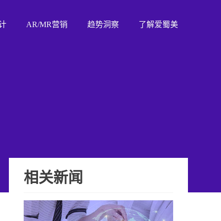
计
AR/MR营销
趋势洞察
了解爱蜀美
相关新闻