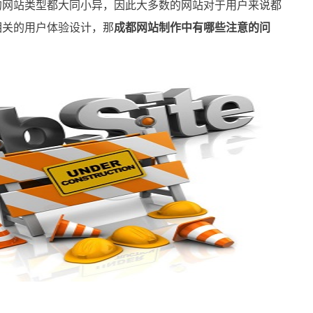
网站类型都大同小异，因此大多数的网站对于用户来说都
相关的用户体验设计，那
成都网站制作中有哪些注意的问