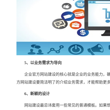
5、以业务需求为导向
企业官方网站建设的核心就是企业的业务能力，确
方网站建设要简洁明了的介绍业务需求，才能帮助更
6、新颖的设计
网站建设最忌讳套用一些常见的普通模板。如果想