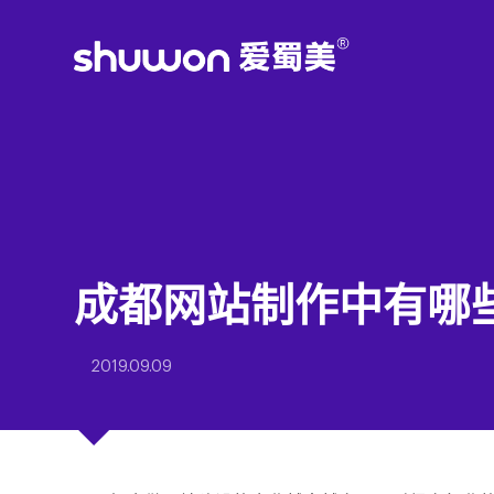
成都网站制作中有哪
2019.09.09