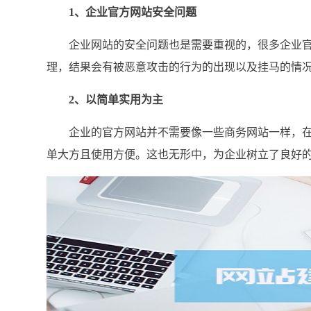
1、企业官方网站安全问题
企业网站的安全问题也是需要重视的，很多企业官
理，结果会有被恶意攻击的行为的出现以及挂马的情
2、以简单实用为主
企业的官方网站并不需要像一些商务网站一样，在
单大方且使用方便。这也无形中，为企业树立了良好