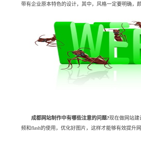
带有企业原本特色的设计，其中，风格一定要明确，
成都网站制作中有哪些注意的问题?
现在做网站建
频和flash的使用，优化好图片，这样才能够有效提