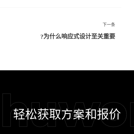
下一条
为什么响应式设计至关重要?
shuwo
轻松获取方案和报价