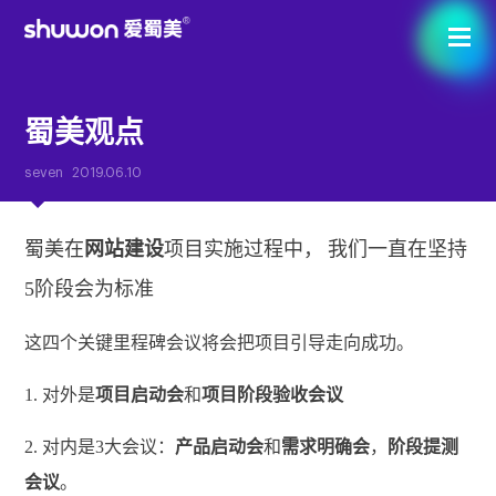
蜀美观点
seven
2019.06.10
蜀美在
网站建设
项目实施
过程中，
我们一直在坚持
5阶段会为标准
这四个关键里程碑会议将会把项目引导走向成功。
1. 对外是
项目启动会
和
项目阶段验收会议
2. 对内是3大会议：
产品启动会
和
需求明确会
，
阶段提测
会议
。