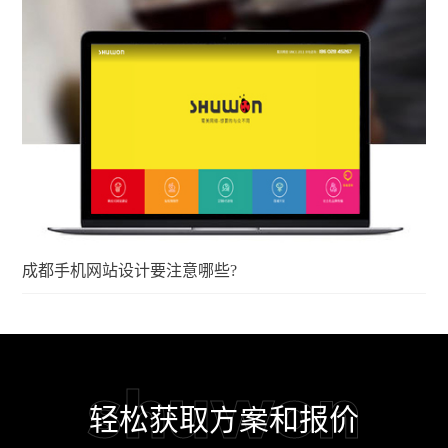
成都手机网站设计要注意哪些?
shuwon
轻松获取方案和报价